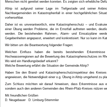
Menschen nicht gerettet werden konnten. Es zeigten sich erhebliche Defi
Altrip ist aufgrund seiner Lage im Tiefgestade und seiner Anbin
Nachbargemeinden im Katastrophenfall in einer hochgefährlichen Situat
vorhersehbar.
Daher ist es unverantwortlich, eine Katastrophenschutz – und Evakuie
einer Übung werden Probleme, die im Ernstfall auftreten werden, deut
werden. Die bestehenden Rahmen-, Alarm- und Einsatzpläne werden
Gegebenheiten angepasst, erweitert und konkretisiert. Nur so kann im Ka
Wir bitten um die Beantwortung folgender Fragen:
Welchen Einfluss haben die bereits bestehenden Erkenntniss
Hochwasserregionen auf die Bewertung des Katastrophenschutzes im Rhe
Wo wird ein Handlungsbedarf erkannt?
Welche Bewertung erfährt die Situation der Gemeinde Altrip?
Haben Sie den Brand- und Katastrophenschutzinspekteur des Kreises 
angewiesen, die Notwendigkeit einer o.g. Übung in Altrip umgehend zu p
Zum Schluss möchten wir darauf hinweisen, dass Erkenntnisse aus ei
sondern auch den anderen Gemeinden des Rhein-Pfalz-Kreises nützen w
Mit freundlichen Grüßen
D. Neugebauer D. Limburg-Sttemmler