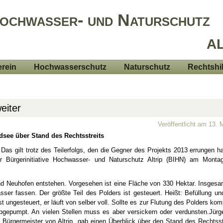
Hochwasser- und Naturschutz
AL
rein
Hochwasserschutz
Naturschutz
Rechtshi
eiter
Veröffentlicht am 13.
aldsee über Stand des Rechtsstreits
 Das gilt trotz des Teilerfolgs, den die Gegner des Projekts 2013 errungen 
der Bürgerinitiative Hochwasser- und Naturschutz Altrip (BIHN) am Monta
und Neuhofen entstehen. Vorgesehen ist eine Fläche von 330 Hektar. Insgesa
er fassen. Der größte Teil des Polders ist gesteuert. Heißt: Befüllung un
ist ungesteuert, er läuft von selber voll. Sollte es zur Flutung des Polders ko
bgepumpt. An vielen Stellen muss es aber versickern oder verdunsten.Jürg
d Bürgermeister von Altrip, gab einen Überblick über den Stand des Rechtsst