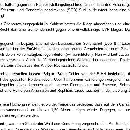
er hatten gegen den Planfeststellungsbeschluss für den Bau des Polders ge
 Struktur- und Genehmigungsdirektion (SGD) Süd in Neustadt habe eine fe
egt.
s Oberverwaltungsgericht in Koblenz hatten die Klage abgewiesen und eine
echt darf eine Gemeinde nicht gegen eine unvollständige UVP klagen. Das
sgericht in Leipzig. Das rief den Europäischen Gerichtshof (EuGH) in Lux
ovember hat der EuGH entschieden, dass sowohl Gemeinden als auch Priva
h deren Fehlerhaftigkeit rügen dürfen (wir berichteten). Nun wird laut Jacob
icht verwiesen. Auch die Verbandsgemeinde Waldsee hat gegen den Polder
s bis zum Abschluss des Altriper Rechtsstreits ruhen.
chten erstellen lassen. Brigitte Braun-Dähler von der BIHN berichtete, d
et des geplanten Polders leben. Über Jahre seien Kartierungen vorgenommen
dergebiet leben demnach auch seltene Fledermäuse und Spechte, Schmet
nd eine Reihe von Amphibien und Reptilien. Diese tauchten in der ursprüngl
 einem Hochwasser geflutet würde, würde das bedeuten, dass auf dem Campi
undwasserstand um bis zu 1,50 Meter steigen würde. Dagegen, so st
hmen ergriffen werden.
terte, was zum Schutz der Waldseer Gemarkung vorgesehen ist: Am Schulgut
, soll ein Pumpwerk das Wasser in den ungesteuerten Polder abpumpen. D