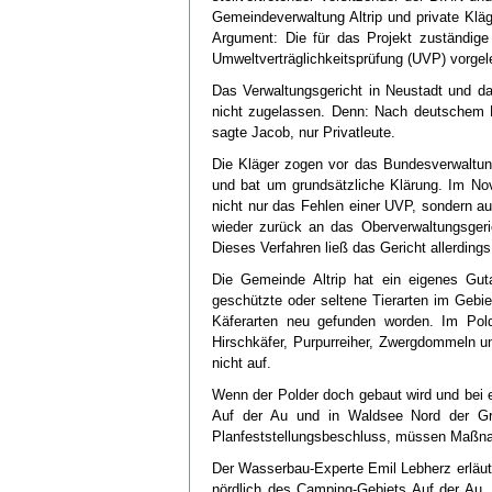
Gemeindeverwaltung Altrip und private Kläg
Argument: Die für das Projekt zuständige
Umweltverträglichkeitsprüfung (UVP) vorgel
Das Verwaltungsgericht in Neustadt und da
nicht zugelassen. Denn: Nach deutschem R
sagte Jacob, nur Privatleute.
Die Kläger zogen vor das Bundesverwaltung
und bat um grundsätzliche Klärung. Im N
nicht nur das Fehlen einer UVP, sondern auc
wieder zurück an das Oberverwaltungsger
Dieses Verfahren ließ das Gericht allerding
Die Gemeinde Altrip hat ein eigenes Guta
geschützte oder seltene Tierarten im Gebi
Käferarten neu gefunden worden. Im Pol
Hirschkäfer, Purpurreiher, Zwergdommeln u
nicht auf.
Wenn der Polder doch gebaut wird und bei
Auf der Au und in Waldsee Nord der Gr
Planfeststellungsbeschluss, müssen Maßna
Der Wasserbau-Experte Emil Lebherz erläu
nördlich des Camping-Gebiets Auf der Au