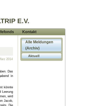
TRIP E.V.
lfefonds
Kontakt
Alle Meldungen
(Archiv)
Aktuell
 März 2014
haben. Das
gabend in
mt könnte
d Leerung
mmen, wird
en Jacob,
reits. Die