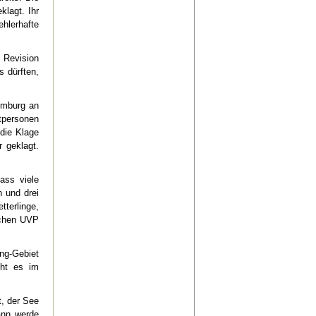
klagt. Ihr
hlerhafte
 Revision
 dürften,
emburg an
tpersonen
 die Klage
 geklagt.
ass viele
 und drei
terlinge,
ichen UVP
ng-Gebiet
eht es im
, der See
ann werde